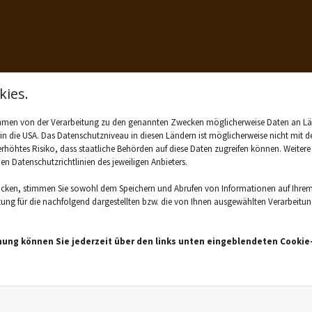
ies.
ahmen von der Verarbeitung zu den genannten Zwecken möglicherweise Daten an L
. in die USA. Das Datenschutzniveau in diesen Ländern ist möglicherweise nicht mi
 erhöhtes Risiko, dass staatliche Behörden auf diese Daten zugreifen können. Weiter
den Datenschutzrichtlinien des jeweiligen Anbieters.
icken, stimmen Sie sowohl dem Speichern und Abrufen von Informationen auf Ihrem
HAUTKRANKHEITEN
ALLERGIE
INFEKTIONEN
SC
ng für die nachfolgend dargestellten bzw. die von Ihnen ausgewählten Verarbeitungsz
UCK
CORONAVIRUS
DEPRESSIONEN
DIABETES
ER
IONEN
KINDERGESUNDHEIT
KINDERWUNSCH
SPORT
mung können Sie jederzeit über den links unten eingeblendeten Cookie-
KUNDE
SCHMERZ
WISSEN GESUNDHEIT
STRESS
ITTEL
ARBEITEN IN DER APOTHEKE
MEDIKAMENTE/WIRKS