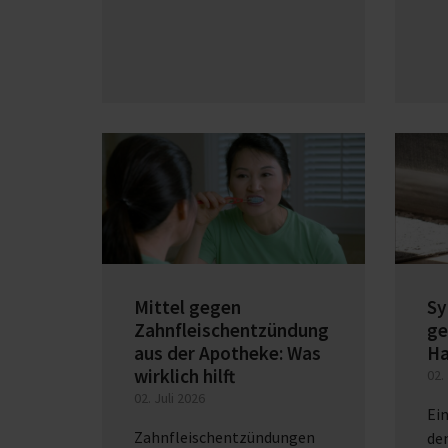
Mittel gegen
Sy
Zahnfleischentzündung
ge
aus der Apotheke: Was
Ha
wirklich hilft
02.
02. Juli 2026
Ei
Zahnfleischentzündungen
den