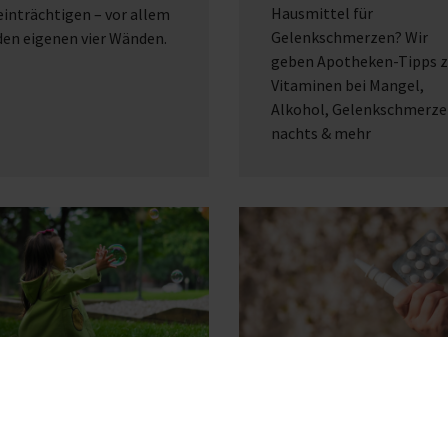
Hausmittel für
inträchtigen – vor allem
Gelenkschmerzen? Wir
den eigenen vier Wänden.
geben Apotheken-Tipps 
Vitaminen bei Mangel,
Alkohol, Gelenkschmerz
nachts & mehr
wehrkräfte bei
Antihistaminika:
ndern stärken
Medikamente gegen
Allergien aus der
 Juli 2026