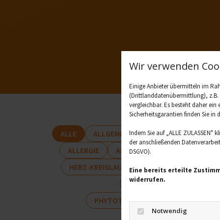
Wir verwenden Cook
Einige Anbieter übermitteln im R
(Drittlanddatenübermittlung), z.B
vergleichbar. Es besteht daher ein
Sicherheitsgarantien finden Sie in 
Indem Sie auf „ALLE ZULASSEN" kl
ALLE
ALLGEMEIN
FRAUENGESUNDHEIT
der anschließenden Datenverarbeitu
ALLERGIE
ALLGEMEIN
BLUTHOCHDR
DSGVO).
HERZ-KREISLAUF
IMMUNSYSTEM/INFEKT
Eine bereits erteilte Zustim
widerrufen.
RATGEBER
NATURHEIL
PHYTOTHEK - PFLANZLICHE ARZNEIM
Notwendig