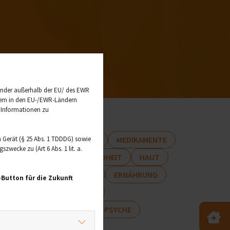
änder außerhalb der EU/ des EWR
t dem in den EU-/EWR-Ländern
e Informationen zu
 Gerät (§ 25 Abs. 1 TDDDG) sowie
HMERZ
RUNDUM GESUND
MEDIKAMENTE
wecke zu (Art 6 Abs. 1 lit. a.
KÄLTUNG
FRAUENGESUNDHEIT
HAUT
SEXUELLE GESUNDHEIT
ERNÄHRUNG
Button für die Zukunft
LIFESTYLE
VERGIFTUNG
TOFFE
JUGENDLICHE
PSYCHE
Notd