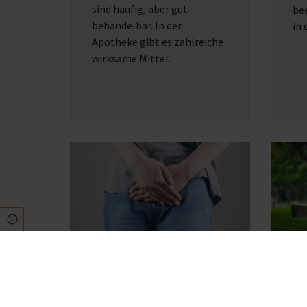
sind häufig, aber gut
bee
behandelbar. In der
in 
Apotheke gibt es zahlreiche
wirksame Mittel.
Cookie Einstellungen
Was gibt es in der
Ab
Apotheke gegen
Ki
Blasenentzündung?
02.