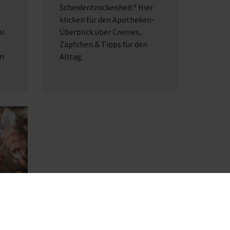
Scheidentrockenheit? Hier
klicken für den Apotheken-
zu
Überblick über Cremes,
Zäpfchen & Tipps für den
en
Alltag.