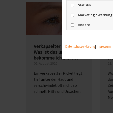
Statistik
Marketing / Werbung
Andere
Verkapselter Pickel:
Wo
Datenschutzerklärung
|
Impressum
Was ist das und wie
Pi
bekomme ich ihn los?
Fr
05. August 2026
29.
Ein verkapselter Pickel liegt
Wo
tief unter der Haut und
dan
verschwindet oft nicht so
Zei
schnell. Hilfe und Ursachen.
Au
Me