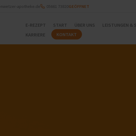
enwetzer-apotheke.de
05661 73820
GEÖFFNET
E-REZEPT
START
ÜBER UNS
LEISTUNGEN & 
KONTAKT
KARRIERE