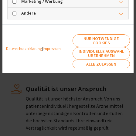
Marketing / Werbung
Andere
Vorbestellung
Sie wollen sich Wartezeiten und doppelte
Wege ersparen? Hier einfach reservieren.
NUR NOTWENDIGE
COOKIES
Datenschutzerklärung
|
Impressum
INDIVIDUELLE AUSWAHL
ÜBERNEHMEN
ALLE ZULASSEN
Qualität ist unser Anspruch
Qualität ist unser höchster Anspruch. Von uns
patientenindividuell hergestellte Arzneimittel
unterliegen ständigen Kontrollen und erfüllen
die höchsten Standards. Ihre einwandfreie
Verträglichkeit wird regelmäßig geprüft.