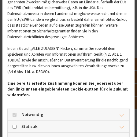
Leistungen, oder möchten eines unserer
genannten Zwecken möglicherweise Daten an Länder außerhalb der EU/
des EWR (Drittlanddatenübermittlung), z.B. in die USA. Das
Produkte bestellen?
Datenschutzniveau in diesen Ländern ist möglicherweise nicht mit dem in
den EU-/EWR-Ländern vergleichbar. Es besteht daher ein erhöhtes Risiko,
dass staatliche Behörden auf diese Daten zugreifen können. Weitere
Informationen zu Sicherheitsgarantien finden Sie in den
Datenschutzrichtlinien des jeweiligen Anbieters.
Indem Sie auf „ALLE ZULASSEN" klicken, stimmen Sie sowohl dem
Speichern und Abrufen von Informationen auf Ihrem Gerät (§ 25 Abs. 1
TDDDG) sowie der anschließenden Datenverarbeitung für die nachfolgend
Not
dargestellten bzw. die von Ihnen ausgewählten Verarbeitungszwecke zu
(Art 6 Abs. 1 lit. a. DSGVO).
Vor
Eine bereits erteilte Zustimmung können Sie jederzeit über
den links unten eingeblendeten Cookie-Button für die Zukunft
Öff
widerrufen.
Kon
Notwendig
Statistik