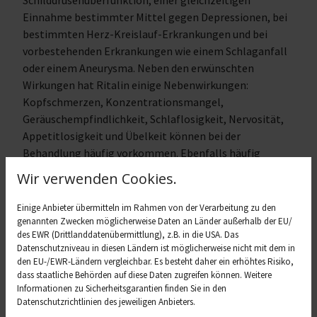
Schilddrüsenüberfunktion, einer gleichzeitigen
Einnahme bestimmter Mittel gegen Depressionen, bei
bestimmten Herz-Kreislauf-Erkrankungen und bei
vorbestehenden Erkrankungen wie einem Schlaganfall
oder einem Aneurysma. Neben den erwünschten
Wirkungen hat Ritalin einige Nebenwirkungen:
Kopfschmerzen, Konzentrationsmangel,
Geräuschempfindlichkeit, Schlaflosigkeit, Nervosität,
Appetitlosigkeit und Übelkeit können bei der
Behandlung häufig vorkommen. Ebenfalls häufig
kommt es zu Appetitlosigkeit, manche Kinder trinken
Wir verwenden Cookies.
auch zu wenig. Beides lässt sich abmildern, indem das
Medikament morgens nach dem Essen eingenommen
Einige Anbieter übermitteln im Rahmen von der Verarbeitung zu den
wird und die Hauptmahlzeit abends gegessen wird, denn
genannten Zwecken möglicherweise Daten an Länder außerhalb der EU/
des EWR (Drittlanddatenübermittlung), z.B. in die USA. Das
bis dahin ist die Wirkung abgemildert und der Appetit
Datenschutzniveau in diesen Ländern ist möglicherweise nicht mit dem in
größer.
den EU-/EWR-Ländern vergleichbar. Es besteht daher ein erhöhtes Risiko,
dass staatliche Behörden auf diese Daten zugreifen können. Weitere
Ritalin nicht plötzlich
Informationen zu Sicherheitsgarantien finden Sie in den
Datenschutzrichtlinien des jeweiligen Anbieters.
absetzen