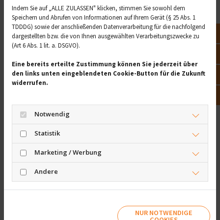
Indem Sie auf „ALLE ZULASSEN" klicken, stimmen Sie sowohl dem
Sollte Ritalin öfter am Tag eingenommen werden, kann
Speichern und Abrufen von Informationen auf Ihrem Gerät (§ 25 Abs. 1
TDDDG) sowie der anschließenden Datenverarbeitung für die nachfolgend
es bei Kindern zu Schlafstörungen kommen. Bei einer
Not
dargestellten bzw. die von Ihnen ausgewählten Verarbeitungszwecke zu
längeren Behandlung können bei Kindern außerdem
(Art 6 Abs. 1 lit. a. DSGVO).
Wachstumsverzögerungen und zu geringe
Vor
Eine bereits erteilte Zustimmung können Sie jederzeit über
Gewichtszunahme auftreten. Beides reguliert sich
den links unten eingeblendeten Cookie-Button für die Zukunft
Öff
wieder, wenn das Medikament abgesetzt wird. Es wird
widerrufen.
deshalb während der Therapie immer wieder
Kon
untersucht, ob es weiterhin notwendig ist, das
Medikament einzunehmen. Ein plötzliches,
Notwendig
eigenmächtiges Absetzen von Ritalin ist nicht
Statistik
angebracht, denn dann kann es zu verstärkter
Gereiztheit, Hyperaktivität und depressiven
Marketing / Werbung
Verstimmungen kommen. Medikamente mit
Methylphenidat sollten deshalb langsam abgesetzt
Andere
werden.
Missbrauch zur
Leistungssteigerung
NUR NOTWENDIGE
COOKIES