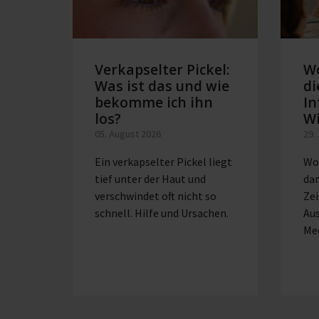
Verkapselter Pickel:
W
Was ist das und wie
di
bekomme ich ihn
In
los?
W
05. August 2026
29.
Ein verkapselter Pickel liegt
Wo
tief unter der Haut und
dan
verschwindet oft nicht so
Zei
schnell. Hilfe und Ursachen.
Au
Me