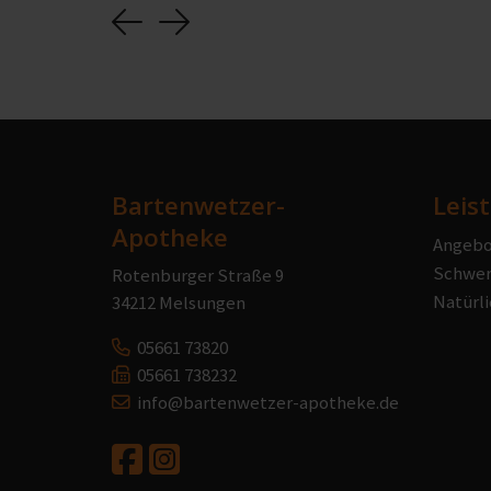
Previous
Next
Bartenwetzer-
Leis
Apotheke
Angebo
Schwer
Rotenburger Straße 9
Natürli
34212 Melsungen
05661 73820
05661 738232
info@bartenwetzer-apotheke.de