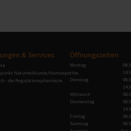
tungen & Services
Öffnungszeiten
Montag
08:3
te
14:3
punkt Naturheilkunde/Homöopathie
Dienstag
08:3
ch - die Regulationspharmazie
14:3
Mittwoch
08:3
Donnerstag
08:3
14:3
Freitag
08:3
Samstag
08:3
Sonntag
Gesc