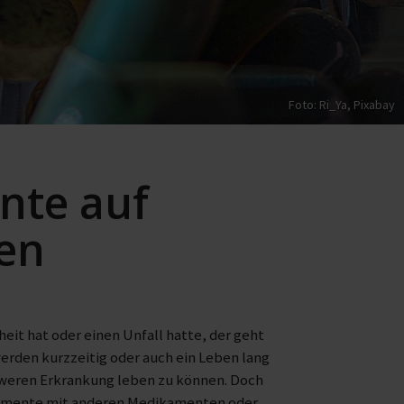
Foto: Ri_Ya,
Pixabay
nte auf
en
eit hat oder einen Unfall hatte, der geht
rden kurzzeitig oder auch ein Leben lang
hweren Erkrankung leben zu können. Doch
ikamente mit anderen Medikamenten oder