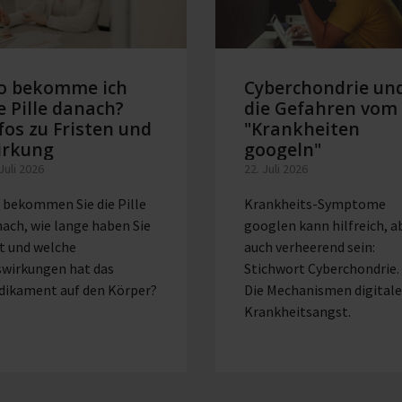
o bekomme ich
Cyberchondrie un
e Pille danach?
die Gefahren vom
fos zu Fristen und
"Krankheiten
irkung
googeln"
 Juli 2026
22. Juli 2026
 bekommen Sie die Pille
Krankheits-Symptome
ach, wie lange haben Sie
googlen kann hilfreich, a
t und welche
auch verheerend sein:
swirkungen hat das
Stichwort Cyberchondrie.
dikament auf den Körper?
Die Mechanismen digitale
Krankheitsangst.