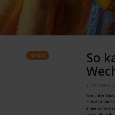
So k
ZURÜCK
Wech
15. Februar 202
Wer unter Bauch
zum Arzt und b
eingenommen un
bei der Einnah