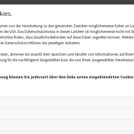
er ist, sollte vor der Einnahme die Wechselwirkungen im Beip
ies.
 Möglichkeiten, mögliche Wechselwirkungen zu überprüfen: Im 
die Pharmazentralnummer - kurz PZN - des Medikamentes eing
ahmen von der Verarbeitung zu den genannten Zwecken möglicherweise Daten an L
ittel an sich, sondern auch Packungsgröße, die Darreichungsfo
. in die USA. Das Datenschutzniveau in diesen Ländern ist möglicherweise nicht mi
es Medikament, das man zeitlich einnehmen soll, ein. Werden
 erhöhtes Risiko, dass staatliche Behörden auf diese Daten zugreifen können. Weiter
den Datenschutzrichtlinien des jeweiligen Anbieters.
hreren Medikamenten gefunden, wird sofort gewarnt und empfo
r dem Arzt zu besprechen. Auch Apotheken bieten an, die Wech
icken, stimmen Sie sowohl dem Speichern und Abrufen von Informationen auf Ihrem
nd Patienten zu checken.
ng für die nachfolgend dargestellten bzw. die von Ihnen ausgewählten Verarbeitungsz
e Lebensmittel vertrag
mung können Sie jederzeit über den links unten eingeblendeten Cookie-
Medikamenten
 Medikamente können die Wirkung anderer Medikamente veränd
nnen einen negativen Einfluss haben. Grapefruits enthalten Na
verstärken kann, dass die Gesundheit gefährdet ist. Dies ist 
er gegen Allergien der Fall. Wer bestimmte Antibiotika zusam
durch das Milchkalzium die Wirkung komplett vernichtet wird. 