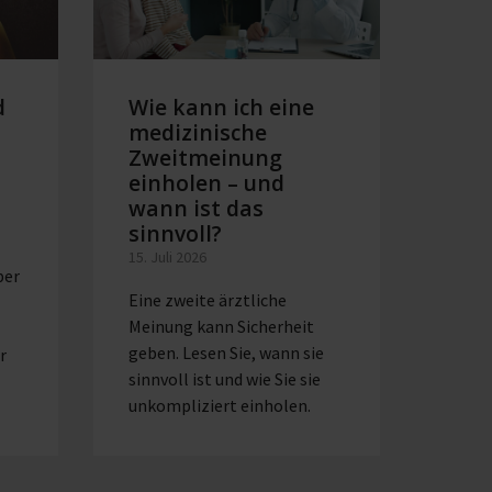
d
Wie kann ich eine
Mil
medizinische
in 
Zweitmeinung
Alle
einholen – und
Kos
wann ist das
Abp
sinnvoll?
08. Ju
15. Juli 2026
Eine 
ber
Eine zweite ärztliche
viele
Meinung kann Sicherheit
wertv
geben. Lesen Sie, wann sie
still
r
sinnvoll ist und wie Sie sie
unkompliziert einholen.