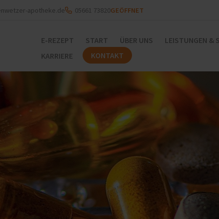
enwetzer-apotheke.de
05661 73820
GEÖFFNET
E-REZEPT
START
ÜBER UNS
LEISTUNGEN & 
KONTAKT
KARRIERE