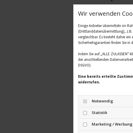
Wer sich unsich
Wir verwenden Cook
es gibt weiter
der Name oder 
Einige Anbieter übermitteln im R
nur das Arzneim
(Drittlanddatenübermittlung), z.B
man ein weiter
vergleichbar. Es besteht daher ein
Sicherheitsgarantien finden Sie in 
beiden oder me
der Ärztin ode
Indem Sie auf „ALLE ZULASSEN" kl
Patientinnen u
der anschließenden Datenverarbeitu
DSGVO).
Manch
Eine bereits erteilte Zustim
widerrufen.
mit 
Notwendig
Doch nicht nur
Genussmittel kö
Statistik
Medikamente so 
gegen Krebs od
Marketing / Werbung
riskiert, dass 