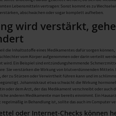
mmten Lebensmitteln vertragen: Sonst kommt es zu Wechselwi
rstärken, abschwächen oder sogar komplett aufheben.
ng wird verstärkt, ge
ndert
weil die Inhaltsstoffe eines Medikamentes dafür sorgen können, 
chlechter vom Körper aufgenommen oder darin verteilt werden
 wird. Ein Beispiel sind entzündungshemmende Schmerzmittel
ure: Sie verstärken die Wirkung von blutverdünnenden Mitteln
 der zu Stürzen oder Verwirrtheit führen kann und im schlimmst
egünstigt. Johanniskraut etwa schwächt die Wirkung hormonell
ztin oder dem Arzt, der das Medikament verschreibt oder auch
lche anderen Medikamente man bereits einnimmt. Ein Hausarzt 
t regelmäßig in Behandlung ist, sollte das auch im Computer 
ettel oder Internet-Checks können h