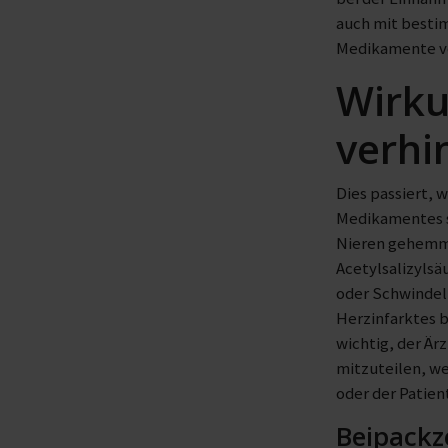
auch mit besti
Medikamente ve
Wirku
verhi
Dies passiert, 
Medikamentes s
Nieren gehemmt
Acetylsalizylsä
oder Schwindel,
Herzinfarktes b
wichtig, der Är
mitzuteilen, we
oder der Patien
Beipackz