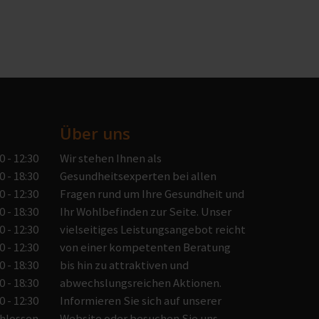
Über uns
0 - 12:30
Wir stehen Ihnen als
0 - 18:30
Gesundheitsexperten bei allen
0 - 12:30
Fragen rund um Ihre Gesundheit und
0 - 18:30
Ihr Wohlbefinden zur Seite. Unser
0 - 12:30
vielseitiges Leistungsangebot reicht
0 - 12:30
von einer kompetenten Beratung
0 - 18:30
bis hin zu attraktiven und
0 - 18:30
abwechslungsreichen Aktionen.
0 - 12:30
Informieren Sie sich auf unserer
hlossen
Website oder besuchen Sie uns