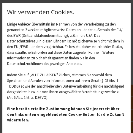
gehört Borreliose, eine Bakterieninfektion, die
Wir verwenden Cookies.
verschiedene Organsysteme befallen kann - schützen
zu können, sollten die Kinder nach dem Aufenthalt
Einige Anbieter übermitteln im Rahmen von der Verarbeitung zu den
draußen abends gründlich nach Zecken abgesucht
genannten Zwecken möglicherweise Daten an Länder außerhalb der EU/
werden. Natürlich empfiehlt sich auch für Erwachsene
des EWR (Drittlanddatenübermittlung), z.B. in die USA. Das
eine Impfung, denn die schlimmen Auswirkungen der
Datenschutzniveau in diesen Ländern ist möglicherweise nicht mit dem in
den EU-/EWR-Ländern vergleichbar. Es besteht daher ein erhöhtes Risiko,
Krankheit treffen vor allem Personen über 50 Jahren.
dass staatliche Behörden auf diese Daten zugreifen können. Weitere
Für die Grundimmunisierung braucht es drei Dosen, ein
Informationen zu Sicherheitsgarantien finden Sie in den
bis drei Monate nach der ersten Dosis erfolgt die zweite
Datenschutzrichtlinien des jeweiligen Anbieters.
Impfung, die dritte kommt nach fünf bis 12 Monaten
Indem Sie auf „ALLE ZULASSEN" klicken, stimmen Sie sowohl dem
dazu. Eine Auffrischungsimpfung wird nach drei Jahren
Speichern und Abrufen von Informationen auf Ihrem Gerät (§ 25 Abs. 1
empfohlen, weiter dann alle fünf Jahre.
TDDDG) sowie der anschließenden Datenverarbeitung für die nachfolgend
Not
dargestellten bzw. die von Ihnen ausgewählten Verarbeitungszwecke zu
Weitere Maßnahmen gegen
(Art 6 Abs. 1 lit. a. DSGVO).
Zecken ergreifen
Vor
Eine bereits erteilte Zustimmung können Sie jederzeit über
Wer draußen unterwegs ist und sich durch Gebüsch oder
den links unten eingeblendeten Cookie-Button für die Zukunft
Öff
hohe Gräser bewegt, der sollte auf lange und
widerrufen.
geschlossene Kleidung achten, damit die Zecken erst
Kon