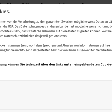
falle für den Hund
ies.
ür Tiere: Hunde sind oft im Auto dabei, dürfen aber an bestimm
ahmen von der Verarbeitung zu den genannten Zwecken möglicherweise Daten an L
hnell zum Einkaufen, wenn das Fenster ein bisschen offen ist?
. in die USA. Das Datenschutzniveau in diesen Ländern ist möglicherweise nicht mi
zen wie Menschen, deshalb steigt ihre Körpertemperatur noch 
 erhöhtes Risiko, dass staatliche Behörden auf diese Daten zugreifen können. Weiter
den Datenschutzrichtlinien des jeweiligen Anbieters.
estellt wird, können sie sich damit nicht ausreichend abkühle
 starke Dehydrierung. Selbst bei leicht geöffnetem Fenster is
icken, stimmen Sie sowohl dem Speichern und Abrufen von Informationen auf Ihrem
n im Auto so eingeschränkt, dass es zu einem Sauerstoffmange
ng für die nachfolgend dargestellten bzw. die von Ihnen ausgewählten Verarbeitungsz
n führt. Hunderassen mit kurzem Fell und flachen Nasen wie
igkeiten, ihre Körpertemperatur zu regulieren als andere Rass
mung können Sie jederzeit über den links unten eingeblendeten Cookie-
r sie zur Hitzefalle wird.
 zum Autofahren bei Hi
es beim Autofahren im Sommer, besonders wenn Kinder oder ein
t, um allen die Fahrt so angenehm wie möglich zu machen. Vor der
uto zu bekommen. Die Fenster können bei kurzen Fahrten geöf
 längeren Fahrten sollte die Klimaanlage eingeschaltet werde