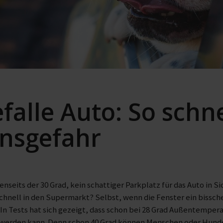
efalle Auto: So schn
nsgefahr
nseits der 30 Grad, kein schattiger Parkplatz für das Auto in S
chnell in den Supermarkt? Selbst, wenn die Fenster ein bissche
 In Tests hat sich gezeigt, dass schon bei 28 Grad Außentempera
 werden kann. Denn schon 40 Grad können Menschen oder Hunde 