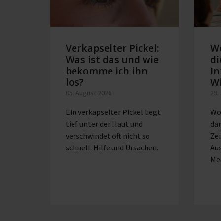
Verkapselter Pickel:
W
Was ist das und wie
di
bekomme ich ihn
In
los?
W
05. August 2026
29.
Ein verkapselter Pickel liegt
Wo
tief unter der Haut und
dan
verschwindet oft nicht so
Zei
schnell. Hilfe und Ursachen.
Au
Me