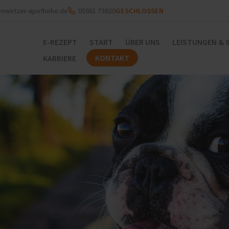
enwetzer-apotheke.de
05661 73820
GESCHLOSSEN
E-REZEPT
START
ÜBER UNS
LEISTUNGEN & 
KONTAKT
KARRIERE