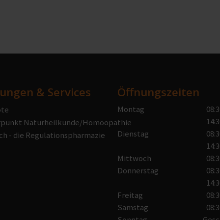
tungen & Services
Öffnungszeiten
Montag
08:3
te
14:3
punkt Naturheilkunde/Homöopathie
Dienstag
08:3
ch - die Regulationspharmazie
14:3
Mittwoch
08:3
Donnerstag
08:3
14:3
Freitag
08:3
Samstag
08:3
Sonntag
Gesc