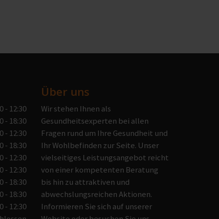
Über uns
0 - 12:30
Wir stehen Ihnen als
0 - 18:30
Gesundheitsexperten bei allen
0 - 12:30
Fragen rund um Ihre Gesundheit und
0 - 18:30
Ihr Wohlbefinden zur Seite. Unser
0 - 12:30
vielseitiges Leistungsangebot reicht
0 - 12:30
von einer kompetenten Beratung
0 - 18:30
bis hin zu attraktiven und
0 - 18:30
abwechslungsreichen Aktionen.
0 - 12:30
Informieren Sie sich auf unserer
hlossen
Website oder besuchen Sie uns