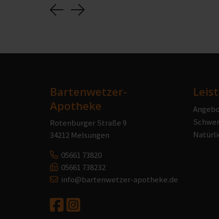
Previous
Next
Bartenwetzer-
Leis
Apotheke
Angebo
Schwer
Rotenburger Straße 9
Natürli
34212 Melsungen
05661 73820
05661 738232
info@bartenwetzer-apotheke.de