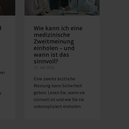
d
Wie kann ich eine
Mil
medizinische
in 
Zweitmeinung
Alle
einholen – und
Kos
wann ist das
Abp
sinnvoll?
08. Ju
15. Juli 2026
Eine 
ber
Eine zweite ärztliche
viele
Meinung kann Sicherheit
wertv
geben. Lesen Sie, wann sie
still
r
sinnvoll ist und wie Sie sie
unkompliziert einholen.