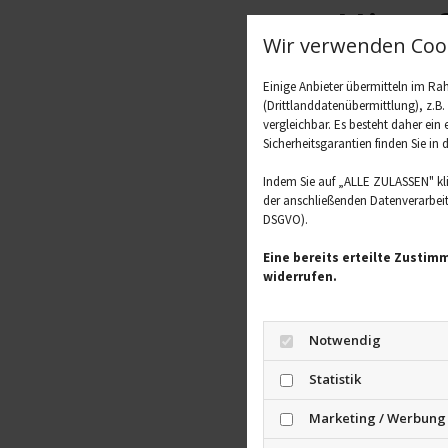
Hitze
Wir verwenden Cook
Dasselbe gilt f
Einige Anbieter übermitteln im R
Trotzdem mal sc
(Drittlanddatenübermittlung), z.B
nicht so schwit
vergleichbar. Es besteht daher ein
Sicherheitsgarantien finden Sie in 
zur Verfügung g
Hitzschlag oder
Indem Sie auf „ALLE ZULASSEN" kl
Luftzirkulatio
der anschließenden Datenverarbeitu
DSGVO).
Atembeschwerde
größere Schwier
Eine bereits erteilte Zustim
dass das Auto fü
widerrufen.
Tipps
Notwendig
Allgemein gibt 
Statistik
zu beachten gil
Luft aus dem A
Marketing / Werbung
abzukühlen. Bei