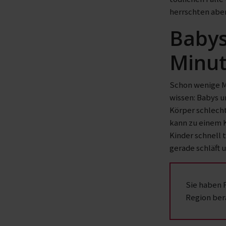
herrschten abe
Babys
Minut
Schon wenige M
wissen: Babys u
Körper schlech
kann zu einem K
Kinder schnell 
gerade schläft 
Sie haben 
Region ber