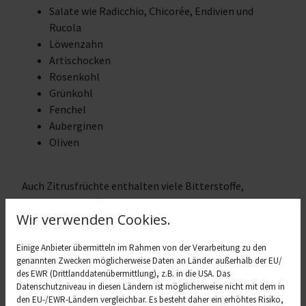
Salate wie Radicchio, Chicorée, Endivien und
Rucola
Löwenzahn
Artischocken
Rosenkohl
Grünkohl
Fenchel
Auberginen
Oliven
Auch Zitrusfrüchte enthalten viele Bitterstoffe,
genauso wie Kaffee, Schokolade mit einem hohen
Wir verwenden Cookies.
Kakaoanteil, Senf, grüner Tee oder Gewürze wie Ingwer,
Kurkuma, Estragon und Zimt.
Einige Anbieter übermitteln im Rahmen von der Verarbeitung zu den
Gesund für das Magen-
genannten Zwecken möglicherweise Daten an Länder außerhalb der EU/
des EWR (Drittlanddatenübermittlung), z.B. in die USA. Das
Darm-System und die
Datenschutzniveau in diesen Ländern ist möglicherweise nicht mit dem in
den EU-/EWR-Ländern vergleichbar. Es besteht daher ein erhöhtes Risiko,