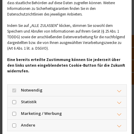
Abwehrkräfte
dass staatliche Behörden auf diese Daten zugreifen können. Weitere
Informationen zu Sicherheitsgarantien finden Sie in den
Datenschutzrichtlinien des jeweiligen Anbieters.
Besonders für das Magen-Darm-System sind
Bitterstoffe in der Ernährung gesund. Denn Bitterstoffe,
Indem Sie auf „ALLE ZULASSEN" klicken, stimmen Sie sowohl dem
Speichern und Abrufen von Informationen auf Ihrem Gerät (§ 25 Abs. 1
die wir über die Nahrung zu uns nehmen, regen den
TDDDG) sowie der anschließenden Datenverarbeitung für die nachfolgend
Appetit an, fördern den Speichelfluss und die
Not
dargestellten bzw. die von Ihnen ausgewählten Verarbeitungszwecke zu
Produktion der Gallenflüssigkeit, die für die
(Art 6 Abs. 1 lit. a. DSGVO).
Fettverdauung zuständig ist, können die
Vor
Eine bereits erteilte Zustimmung können Sie jederzeit über
Insulinproduktion erhöhen und die Darmtätigkeit
den links unten eingeblendeten Cookie-Button für die Zukunft
Öff
anregen. Da so das Hungergefühl reguliert wird, können
widerrufen.
Bitterstoffe also auch zum Abnehmen beitragen.
Kon
Wer in seine Ernährung diese bitteren Lebensmittel
Notwendig
einbaut, tut außerdem etwas fürs Immunsystem:
Bitterstoffe stärken die Abwehrkräfte. Auch gegen
Statistik
Depressionen, Erschöpfung, Müdigkeit und Stress
Marketing / Werbung
können die Bitterstoffe helfen.
Andere
Bitterstoffe in