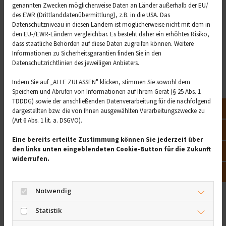
Fieber nach der 6-fach-
genannten Zwecken möglicherweise Daten an Länder außerhalb der EU/
des EWR (Drittlanddatenübermittlung), z.B. in die USA. Das
Impfung beim Baby
Datenschutzniveau in diesen Ländern ist möglicherweise nicht mit dem in
den EU-/EWR-Ländern vergleichbar. Es besteht daher ein erhöhtes Risiko,
dass staatliche Behörden auf diese Daten zugreifen können. Weitere
Eine der häufigsten Reaktionen ist eine Erhöhung der
Informationen zu Sicherheitsgarantien finden Sie in den
Körpertemperatur. Fieber nach der 6-fach-Impfung
Datenschutzrichtlinien des jeweiligen Anbieters.
beim Baby tritt oft am Abend des Impftages oder am
Indem Sie auf „ALLE ZULASSEN" klicken, stimmen Sie sowohl dem
nächsten Tag auf.
Speichern und Abrufen von Informationen auf Ihrem Gerät (§ 25 Abs. 1
Temperaturwerte richtig deuten
TDDDG) sowie der anschließenden Datenverarbeitung für die nachfolgend
Not
dargestellten bzw. die von Ihnen ausgewählten Verarbeitungszwecke zu
Temperaturen bis 38,4 °C
gelten bei Babys noch als
(Art 6 Abs. 1 lit. a. DSGVO).
Vor
erhöhte Temperatur. Ab 38,5 °C spricht man
Eine bereits erteilte Zustimmung können Sie jederzeit über
medizinisch von Fieber. Das Fieber ist ein Teil der
den links unten eingeblendeten Cookie-Button für die Zukunft
Öff
Immunantwort. Es hilft dem Körper dabei, die
widerrufen.
Abwehrzellen schneller zu mobilisieren. Solange das
Kon
Kind trinkt und einen insgesamt stabilen Eindruck
Notwendig
macht, ist mäßiges Fieber kein Grund zur Besorgnis.
Wann Sie handeln müssen: 40
Statistik